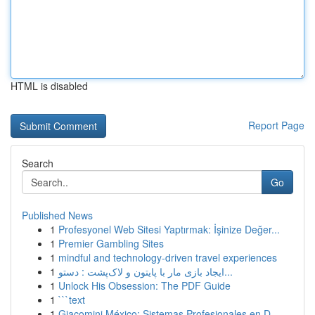
HTML is disabled
Report Page
Search
Go
Published News
1
Profesyonel Web Sitesi Yaptırmak: İşinize Değer...
1
Premier Gambling Sites
1
mindful and technology-driven travel experiences
1
ایجاد بازی مار با پایتون و لاک‌پشت : دستو...
1
Unlock His Obsession: The PDF Guide
1
```text
1
Giacomini México: Sistemas Profesionales en D...