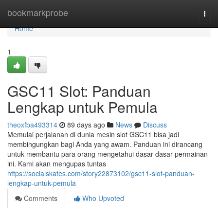
Home
bookmarkprobe
Togg
navi
Home
1
GSC11 Slot: Panduan
Lengkap untuk Pemula
theoxfba493314
89 days ago
News
Discuss
Memulai perjalanan di dunia mesin slot GSC11 bisa jadi
membingungkan bagi Anda yang awam. Panduan ini dirancang
untuk membantu para orang mengetahui dasar-dasar permainan
ini. Kami akan mengupas tuntas
https://socialskates.com/story22873102/gsc11-slot-panduan-
lengkap-untuk-pemula
Comments
Who Upvoted