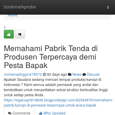
Home
bookmarkprobe
Togg
navi
Home
1
Memahami Pabrik Tenda di
Produsen Terpercaya demi
Pesta Bapak
mohamadnggm478572
92 days ago
News
Discuss
Apakah Saudara sedang mencari tempat produksi kanopi di
Indonesia ? Kami semua adalah pemasok yang andal dan
berdedikasi untuk menyediakan solusi struktur berkualitas tinggi
untuk setiap pesta Anda .
https://reganugrt918848.blogprodesign.com/62564876/memahami-
pabrik-kanopi-di-pemasok-terpercaya-untuk-acara-bapak
Comments
Who Upvoted