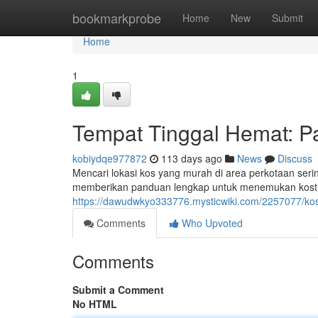
Home
bookmarkprobe
Home
New
Submit
Home
1
Tempat Tinggal Hemat: 
kobiydqe977872
113 days ago
News
Discuss
Mencari lokasi kos yang murah di area perkotaan sering
memberikan panduan lengkap untuk menemukan kost te
https://dawudwkyo333776.mysticwiki.com/2257077/k
Comments
Who Upvoted
Comments
Submit a Comment
No HTML