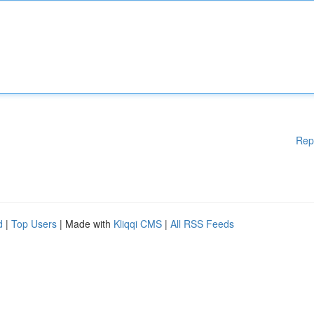
Rep
d
|
Top Users
| Made with
Kliqqi CMS
|
All RSS Feeds