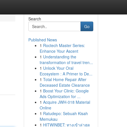
Search
Go
Published News
1
Roctech Master Series:
Enhance Your Ascent
1
Understanding the
transformation of travel tren...
1
Unlock Your Oral
Ecosystem : A Primer to De...
1
Total Home Repair After
Deceased Estate Clearance
1
Boost Your Clinic: Google
Ads Optimization for ...
1
Acquire JWH-018 Material
Online
1
Ratudepo: Sebuah Kisah
Memukau
1
HITWINBET: ทางเข้าล่าสุด