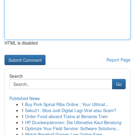
HTML is disabled
Report Page
Search
Go
Published News
1
Buy Pork Spinal Ribs Online : Your Ultimat...
1
Saku21: Situs Judi Digital Lagi Viral atau Scam?
1
Order Food aboard Trains at Benares Train
1
HP Druckerpatronen: Die Ultimative Kauf Beratung
1
Optimize Your Field Service: Software Solutions...
1
Watch Baseball Games Live Online Free