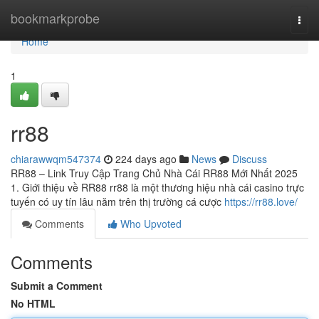
Home
bookmarkprobe
Togg
navi
Home
1
rr88
chiarawwqm547374
224 days ago
News
Discuss
RR88 – Link Truy Cập Trang Chủ Nhà Cái RR88 Mới Nhất 2025
1. Giới thiệu về RR88 rr88 là một thương hiệu nhà cái casino trực
tuyến có uy tín lâu năm trên thị trường cá cược
https://rr88.love/
Comments
Who Upvoted
Comments
Submit a Comment
No HTML