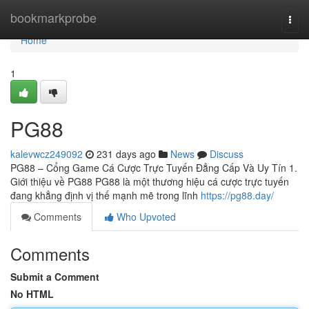
Home
bookmarkprobe
Togg
navi
Home
1
PG88
kalevwcz249092
231 days ago
News
Discuss
PG88 – Cổng Game Cá Cược Trực Tuyến Đẳng Cấp Và Uy Tín 1.
Giới thiệu về PG88 PG88 là một thương hiệu cá cược trực tuyến
đang khẳng định vị thế mạnh mẽ trong lĩnh
https://pg88.day/
Comments
Who Upvoted
Comments
Submit a Comment
No HTML