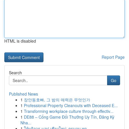
HTML is disabled
Report Page
Search
Go
Published News
1
장안동호빠, 그 밤의 매력은 무엇인가
1
Professional Property Cleanouts with Deceased E...
1
Transforming workplace culture through effectiv...
1
DE88 – Cổng Game Đổi Thưởng Uy Tín, Đăng Ký
Nha...
1
ให้บริการ แอป เชียงใหม่: ครบจบ ทุก