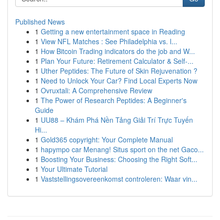
Published News
1
Getting a new entertainment space in Reading
1
View NFL Matches : See Philadelphia vs. l...
1
How Bitcoin Trading indicators do the job and W...
1
Plan Your Future: Retirement Calculator & Self-...
1
Uther Peptides: The Future of Skin Rejuvenation ?
1
Need to Unlock Your Car? Find Local Experts Now
1
Ovruxtali: A Comprehensive Review
1
The Power of Research Peptides: A Beginner's
Guide
1
UU88 – Khám Phá Nền Tảng Giải Trí Trực Tuyến
Hi...
1
Gold365 copyright: Your Complete Manual
1
hapympo car Menang! Situs sport on the net Gaco...
1
Boosting Your Business: Choosing the Right Soft...
1
Your Ultimate Tutorial
1
Vaststellingsovereenkomst controleren: Waar vin...