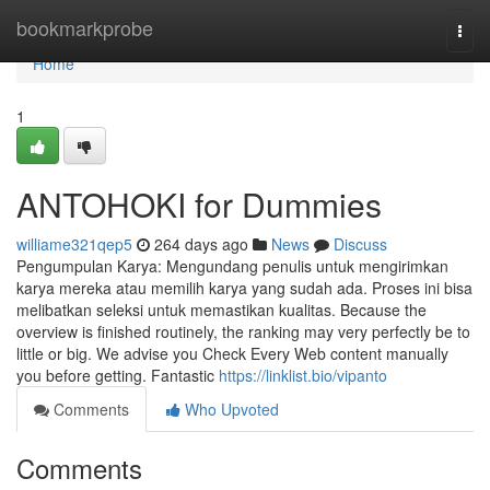
Home
bookmarkprobe
Togg
navi
Home
1
ANTOHOKI for Dummies
williame321qep5
264 days ago
News
Discuss
Pengumpulan Karya: Mengundang penulis untuk mengirimkan
karya mereka atau memilih karya yang sudah ada. Proses ini bisa
melibatkan seleksi untuk memastikan kualitas. Because the
overview is finished routinely, the ranking may very perfectly be to
little or big. We advise you Check Every Web content manually
you before getting. Fantastic
https://linklist.bio/vipanto
Comments
Who Upvoted
Comments