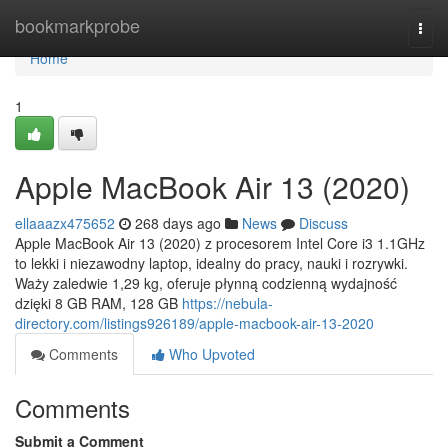
Home
bookmarkprobe
Togg
navi
Home
1
Apple MacBook Air 13 (2020)
ellaaazx475652
268 days ago
News
Discuss
Apple MacBook Air 13 (2020) z procesorem Intel Core i3 1.1GHz
to lekki i niezawodny laptop, idealny do pracy, nauki i rozrywki.
Waży zaledwie 1,29 kg, oferuje płynną codzienną wydajność
dzięki 8 GB RAM, 128 GB
https://nebula-
directory.com/listings926189/apple-macbook-air-13-2020
Comments
Who Upvoted
Comments
Submit a Comment