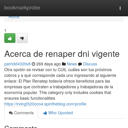
Home
bookmarkprobe
Togg
navi
Home
1
Acerca de renaper dni vigente
patrickf432tiv8
269 days ago
News
Discuss
Otra opción es revisar con tu CUIL cuáles son tus próximos
cobros y a qué corresponde cada uno ingresando al siguiente
enlace: El Plan Renatep todavía ofrece beneficios para las
empresas que contraten a trabajadores y trabajadoras de la
economía popular. This category only includes cookies that
ensures basic functionalities
https://irvingf320oco4.spintheblog.com/profile
Comments
Who Upvoted
Comments