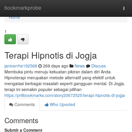
Home
bookmarkprobe
Togg
navi
Home
1
Terapi Hipnotis di Jogja
janicerrhe192568
269 days ago
News
Discuss
Membuka pintu menuju kekuatan pikiran dalam diri Anda.
Hipnoterapi merupakan metode alternatif yang efektif untuk
mengatasi berbagai masalah seperti gangguan mental. Di Jogja,
terapi ini semakin populer sebagai pilihan
https://pr8bookmarks.com/story20672525/terapi-hipnotis-di-jogja
Comments
Who Upvoted
Comments
Submit a Comment