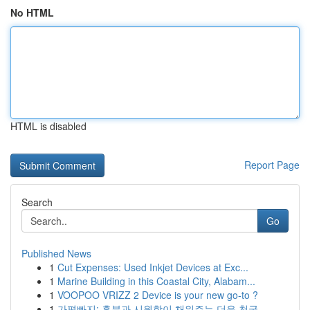
No HTML
HTML is disabled
Report Page
Search
Go
Published News
1
Cut Expenses: Used Inkjet Devices at Exc...
1
Marine Building in this Coastal City, Alabam...
1
VOOPOO VRIZZ 2 Device is your new go-to ?
1
가평빠지: 흥분과 시원함이 채워주는 더운 천국