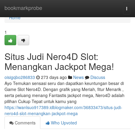
Home
bookmarkprobe
Togg
navi
Home
1
Situs Judi Nero4D Slot:
Menangkan Jackpot Mega!
oisigqbo286833
273 days ago
News
Discuss
Ayo Temukan sensasi seru dan dapatkan keuntungan besar di
Game Slot Nero4D. Dengan grafik yang Meriah, fitur Menarik ,
serta peluang menang Fantastis jackpot mega, Nero4D adalah
pilihan Cukup Tepat untuk kamu yang
https://iwanlsuo917389.idblogmaker.com/36833473/situs-judi-
nero4d-slot-menangkan-jackpot-mega
Comments
Who Upvoted