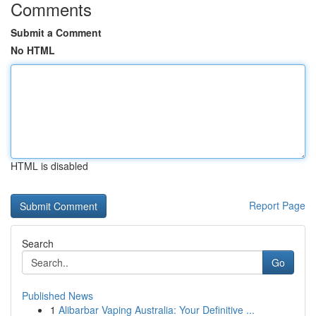
Comments
Submit a Comment
No HTML
HTML is disabled
Report Page
Search
Go
Published News
1
Alibarbar Vaping Australia: Your Definitive ...