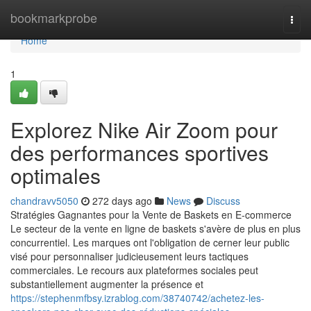
Home
bookmarkprobe
Togg
navi
Home
1
Explorez Nike Air Zoom pour
des performances sportives
optimales
chandravv5050
272 days ago
News
Discuss
Stratégies Gagnantes pour la Vente de Baskets en E-commerce
Le secteur de la vente en ligne de baskets s'avère de plus en plus
concurrentiel. Les marques ont l'obligation de cerner leur public
visé pour personnaliser judicieusement leurs tactiques
commerciales. Le recours aux plateformes sociales peut
substantiellement augmenter la présence et
https://stephenmfbsy.izrablog.com/38740742/achetez-les-