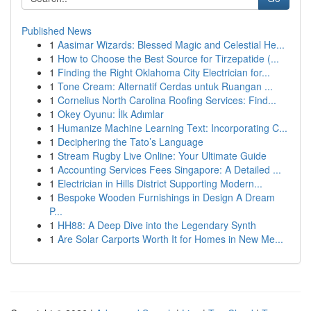
Published News
1
Aasimar Wizards: Blessed Magic and Celestial He...
1
How to Choose the Best Source for Tirzepatide (...
1
Finding the Right Oklahoma City Electrician for...
1
Tone Cream: Alternatif Cerdas untuk Ruangan ...
1
Cornelius North Carolina Roofing Services: Find...
1
Okey Oyunu: İlk Adımlar
1
Humanize Machine Learning Text: Incorporating C...
1
Deciphering the Tato’s Language
1
Stream Rugby Live Online: Your Ultimate Guide
1
Accounting Services Fees Singapore: A Detailed ...
1
Electrician in Hills District Supporting Modern...
1
Bespoke Wooden Furnishings in Design A Dream
P...
1
HH88: A Deep Dive into the Legendary Synth
1
Are Solar Carports Worth It for Homes in New Me...