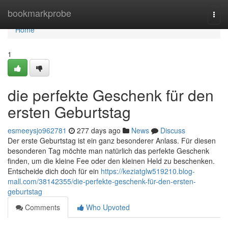
Home
bookmarkprobe
Togg
navi
Home
1
die perfekte Geschenk für den
ersten Geburtstag
esmeeysjo962781
277 days ago
News
Discuss
Der erste Geburtstag ist ein ganz besonderer Anlass. Für diesen
besonderen Tag möchte man natürlich das perfekte Geschenk
finden, um die kleine Fee oder den kleinen Held zu beschenken.
Entscheide dich doch für ein
https://keziatglw519210.blog-
mall.com/38142355/die-perfekte-geschenk-für-den-ersten-
geburtstag
Comments
Who Upvoted