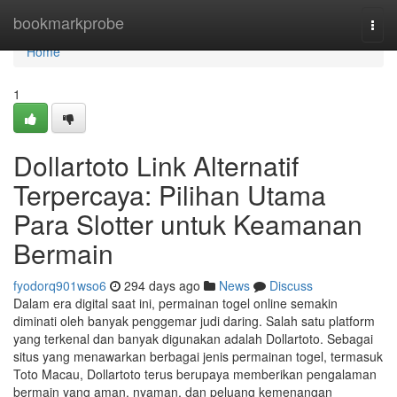
Home
bookmarkprobe
Togg
navi
Home
1
Dollartoto Link Alternatif
Terpercaya: Pilihan Utama
Para Slotter untuk Keamanan
Bermain
fyodorq901wso6
294 days ago
News
Discuss
Dalam era digital saat ini, permainan togel online semakin
diminati oleh banyak penggemar judi daring. Salah satu platform
yang terkenal dan banyak digunakan adalah Dollartoto. Sebagai
situs yang menawarkan berbagai jenis permainan togel, termasuk
Toto Macau, Dollartoto terus berupaya memberikan pengalaman
bermain yang aman, nyaman, dan peluang kemenangan