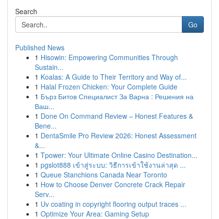
Search
Go
Published News
1
Hisowin: Empowering Communities Through
Sustain...
1
Koalas: A Guide to Their Territory and Way of...
1
Halal Frozen Chicken: Your Complete Guide
1
Бърз Битов Специалист За Варна : Решения на
Ваш...
1
Done On Command Review – Honest Features &
Bene...
1
DentaSmile Pro Review 2026: Honest Assessment
&...
1
Tpower: Your Ultimate Online Casino Destination...
1
pgslot888 เข้าสู่ระบบ: วิธีการเข้าใช้งานล่าสุด ...
1
Queue Stanchions Canada Near Toronto
1
How to Choose Denver Concrete Crack Repair
Serv...
1
Uv coating in copyright flooring output traces ...
1
Optimize Your Area: Gaming Setup