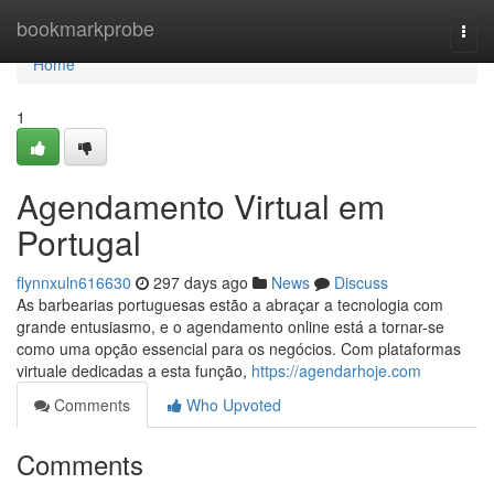
Home
bookmarkprobe
Togg
navi
Home
1
Agendamento Virtual em
Portugal
flynnxuln616630
297 days ago
News
Discuss
As barbearias portuguesas estão a abraçar a tecnologia com
grande entusiasmo, e o agendamento online está a tornar-se
como uma opção essencial para os negócios. Com plataformas
virtuale dedicadas a esta função,
https://agendarhoje.com
Comments
Who Upvoted
Comments