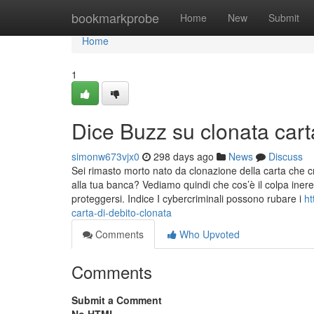
Home
bookmarkprobe
Home
New
Submit
Home
1
Dice Buzz su clonata cart
simonw673vjx0
298 days ago
News
Discuss
Sei rimasto morto nato da clonazione della carta che c
alla tua banca? Vediamo quindi che cos’è il colpa ineren
proteggersi. Indice I cybercriminali possono rubare i
ht
carta-di-debito-clonata
Comments
Who Upvoted
Comments
Submit a Comment