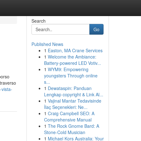
Search
Go
Published News
1
Easton, MA Crane Services
1
Welcome the Ambiance:
Battery-powered LED Votiv...
1
WYM9: Empowering
youngsters Through online
borso
s...
ttraverso
1
Dewataspin: Panduan
vista-
Lengkap copyright & Link Al...
1
Vajinal Mantar Tedavisinde
İlaç Seçenekleri: Ne...
1
Craig Campbell SEO: A
Comprehensive Manual
1
The Rock Gnome Bard: A
Stone-Cold Musician
1
Michael Kors Australia: Your