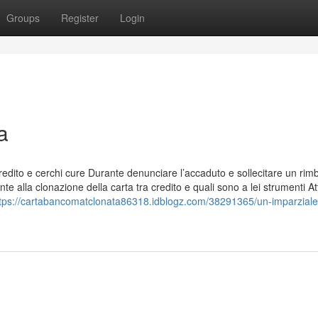
Groups
Register
Login
a
redito e cerchi cure Durante denunciare l’accaduto e sollecitare un rim
te alla clonazione della carta tra credito e quali sono a lei strumenti A
tps://cartabancomatclonata86318.idblogz.com/38291365/un-imparziale-