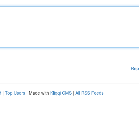
Rep
d
|
Top Users
| Made with
Kliqqi CMS
|
All RSS Feeds