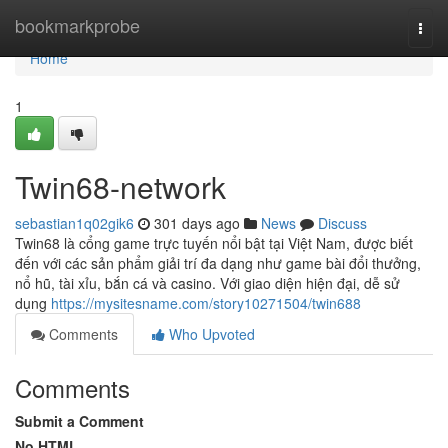
Home
bookmarkprobe
Togg
navi
Home
1
Twin68-network
sebastian1q02gik6
301 days ago
News
Discuss
Twin68 là cổng game trực tuyến nổi bật tại Việt Nam, được biết
đến với các sản phẩm giải trí đa dạng như game bài đổi thưởng,
nổ hũ, tài xỉu, bắn cá và casino. Với giao diện hiện đại, dễ sử
dụng
https://mysitesname.com/story10271504/twin688
Comments
Who Upvoted
Comments
Submit a Comment
No HTML