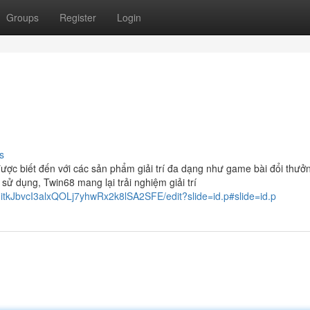
Groups
Register
Login
s
được biết đến với các sản phẩm giải trí đa dạng như game bài đổi thưở
ễ sử dụng, Twin68 mang lại trải nghiệm giải trí
itkJbvcI3alxQOLj7yhwRx2k8lSA2SFE/edit?slide=id.p#slide=id.p