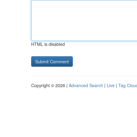
HTML is disabled
Copyright © 2026 |
Advanced Search
|
Live
|
Tag Clou