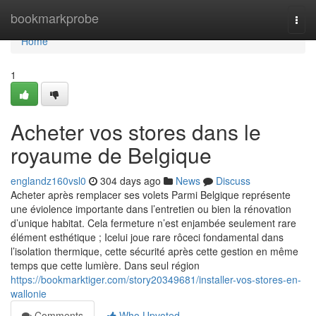
Home
bookmarkprobe
Togg
navi
Home
1
Acheter vos stores dans le
royaume de Belgique
englandz160vsl0
304 days ago
News
Discuss
Acheter après remplacer ses volets Parmi Belgique représente
une éviolence importante dans l’entretien ou bien la rénovation
d’unique habitat. Cela fermeture n’est enjambée seulement rare
élément esthétique ; Icelui joue rare rôceci fondamental dans
l’isolation thermique, cette sécurité après cette gestion en même
temps que cette lumière. Dans seul région
https://bookmarktiger.com/story20349681/installer-vos-stores-en-
wallonie
Comments
Who Upvoted