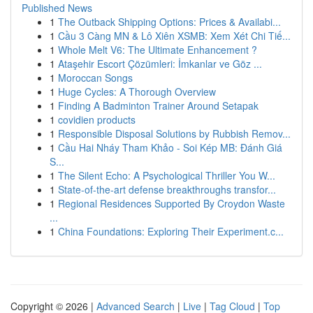
Published News
1
The Outback Shipping Options: Prices & Availabi...
1
Cầu 3 Càng MN & Lô Xiên XSMB: Xem Xét Chi Tiế...
1
Whole Melt V6: The Ultimate Enhancement ?
1
Ataşehir Escort Çözümleri: İmkanlar ve Göz ...
1
Moroccan Songs
1
Huge Cycles: A Thorough Overview
1
Finding A Badminton Trainer Around Setapak
1
covidien products
1
Responsible Disposal Solutions by Rubbish Remov...
1
Cầu Hai Nháy Tham Khảo - Soi Kép MB: Đánh Giá
S...
1
The Silent Echo: A Psychological Thriller You W...
1
State-of-the-art defense breakthroughs transfor...
1
Regional Residences Supported By Croydon Waste
...
1
China Foundations: Exploring Their Experiment.c...
Copyright © 2026 |
Advanced Search
|
Live
|
Tag Cloud
|
Top