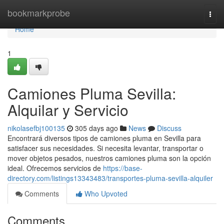
Home
bookmarkprobe
Togg
navi
Home
1
Camiones Pluma Sevilla:
Alquilar y Servicio
nikolasefbj100135
305 days ago
News
Discuss
Encontrará diversos tipos de camiones pluma en Sevilla para
satisfacer sus necesidades. Si necesita levantar, transportar o
mover objetos pesados, nuestros camiones pluma son la opción
ideal. Ofrecemos servicios de
https://base-
directory.com/listings13343483/transportes-pluma-sevilla-alquiler
Comments
Who Upvoted
Comments