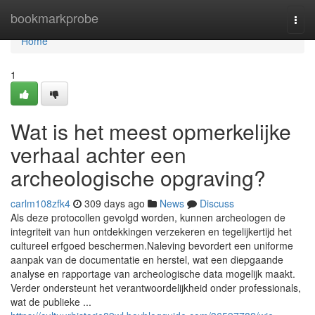
Home
bookmarkprobe
Togg
navi
Home
1
Wat is het meest opmerkelijke
verhaal achter een
archeologische opgraving?
carlm108zfk4
309 days ago
News
Discuss
Als deze protocollen gevolgd worden, kunnen archeologen de
integriteit van hun ontdekkingen verzekeren en tegelijkertijd het
cultureel erfgoed beschermen.Naleving bevordert een uniforme
aanpak van de documentatie en herstel, wat een diepgaande
analyse en rapportage van archeologische data mogelijk maakt.
Verder ondersteunt het verantwoordelijkheid onder professionals,
wat de publieke ...