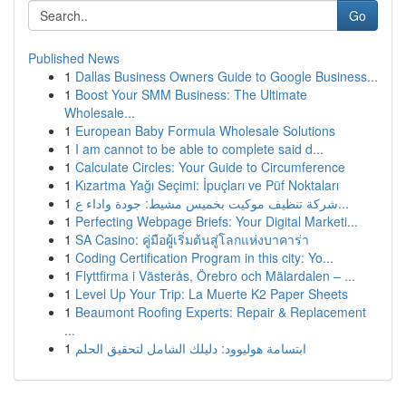
Go
Published News
1
Dallas Business Owners Guide to Google Business...
1
Boost Your SMM Business: The Ultimate
Wholesale...
1
European Baby Formula Wholesale Solutions
1
I am cannot to be able to complete said d...
1
Calculate Circles: Your Guide to Circumference
1
Kızartma Yağı Seçimi: İpuçları ve Püf Noktaları
1
شركة تنظيف موكيت بخميس مشيط: جودة واداء ع...
1
Perfecting Webpage Briefs: Your Digital Marketi...
1
SA Casino: คู่มือผู้เริ่มต้นสู่โลกแห่งบาคาร่า
1
Coding Certification Program in this city: Yo...
1
Flyttfirma i Västerås, Örebro och Mälardalen – ...
1
Level Up Your Trip: La Muerte K2 Paper Sheets
1
Beaumont Roofing Experts: Repair & Replacement
...
1
ابتسامة هوليوود: دليلك الشامل لتحقيق الحلم