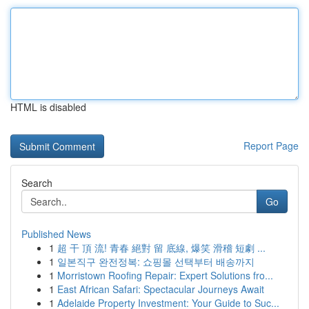
HTML is disabled
Report Page
Search
Go
Published News
1
超 干 頂 流! 青春 絕對 留 底線, 爆笑 滑稽 短劇 ...
1
일본직구 완전정복: 쇼핑몰 선택부터 배송까지
1
Morristown Roofing Repair: Expert Solutions fro...
1
East African Safari: Spectacular Journeys Await
1
Adelaide Property Investment: Your Guide to Suc...