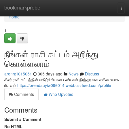
Home
bookmarkprobe
Togg
navi
Home
1
நீங்கள் ராசி கட்டம் அறிந்து
கொள்ளலாம்
aronrgii615651
305 days ago
News
Discuss
சிலர் ராசி கட்டத்தின் மகிழ்ச்சியான பண்புகள் நிரந்தரமாக எளிமையாக .
மிகவும்
https://brendauyiw096014.webbuzzfeed.com/profile
Comments
Who Upvoted
Comments
Submit a Comment
No HTML