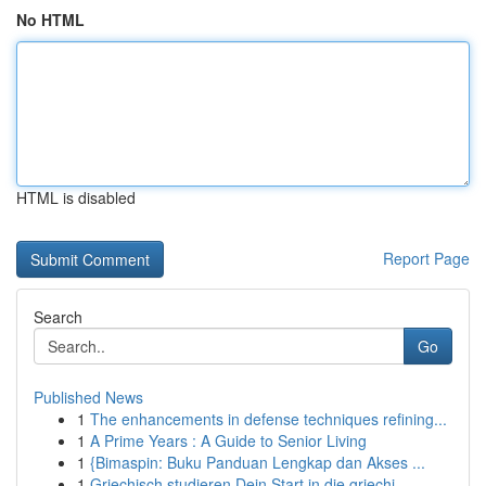
No HTML
HTML is disabled
Report Page
Search
Go
Published News
1
The enhancements in defense techniques refining...
1
A Prime Years : A Guide to Senior Living
1
{Bimaspin: Buku Panduan Lengkap dan Akses ...
1
Griechisch studieren Dein Start in die griechi...