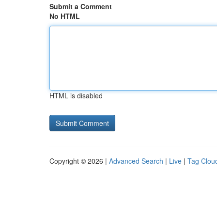
Submit a Comment
No HTML
HTML is disabled
Copyright © 2026 |
Advanced Search
|
Live
|
Tag Clou