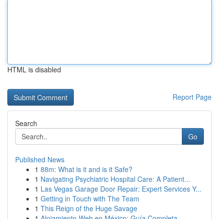
HTML is disabled
Report Page
Search
Go
Published News
1
88m: What is it and is it Safe?
1
Navigating Psychiatric Hospital Care: A Patient...
1
Las Vegas Garage Door Repair: Expert Services Y...
1
Getting in Touch with The Team
1
This Reign of the Huge Savage
1
Alojamiento Web en México: Guía Completa