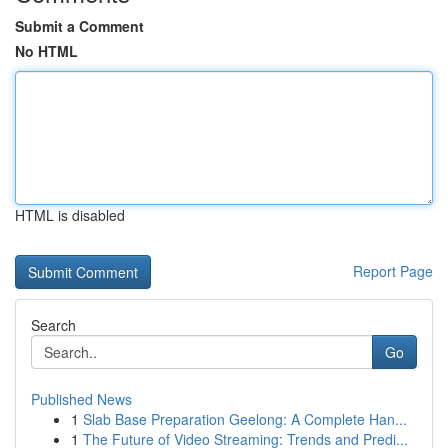
Submit a Comment
No HTML
HTML is disabled
Report Page
Search
Go
Published News
1
Slab Base Preparation Geelong: A Complete Han...
1
The Future of Video Streaming: Trends and Predi...