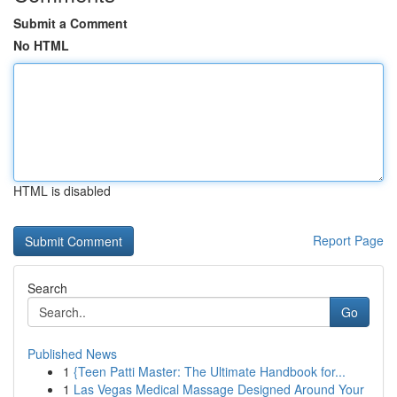
Submit a Comment
No HTML
HTML is disabled
Report Page
Search
Go
Published News
1
{Teen Patti Master: The Ultimate Handbook for...
1
Las Vegas Medical Massage Designed Around Your