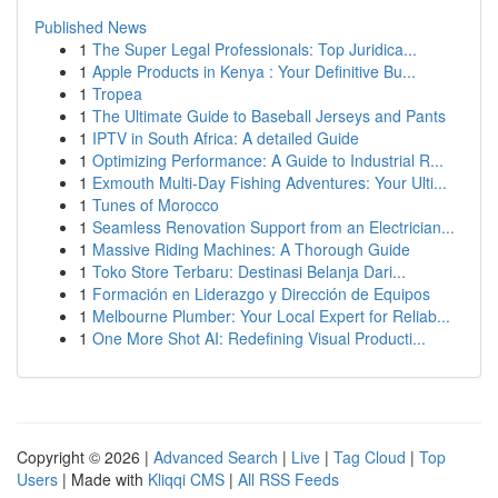
Published News
1
The Super Legal Professionals: Top Juridica...
1
Apple Products in Kenya : Your Definitive Bu...
1
Tropea
1
The Ultimate Guide to Baseball Jerseys and Pants
1
IPTV in South Africa: A detailed Guide
1
Optimizing Performance: A Guide to Industrial R...
1
Exmouth Multi-Day Fishing Adventures: Your Ulti...
1
Tunes of Morocco
1
Seamless Renovation Support from an Electrician...
1
Massive Riding Machines: A Thorough Guide
1
Toko Store Terbaru: Destinasi Belanja Dari...
1
Formación en Liderazgo y Dirección de Equipos
1
Melbourne Plumber: Your Local Expert for Reliab...
1
One More Shot AI: Redefining Visual Producti...
Copyright © 2026 |
Advanced Search
|
Live
|
Tag Cloud
|
Top
Users
| Made with
Kliqqi CMS
|
All RSS Feeds