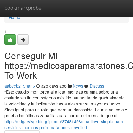
Home
bookmarkprobe
Home
1
Conseguir Mi
https://medicosparamaratones.
To Work
aabyeb219nan6
328 days ago
News
Discuss
“Este estudio monitorea al atleta mientras camina sobre una
costado sin fin con oxígeno asistido, aumentando gradualmente
la velocidad y la inclinación hasta alcanzar su mayor esfuerzo.
Sirve igual para un roto que para un descosido. Lo mismo testa y
prueba las últimas zapatillas para correr del mercado que el
https://edgarvivgr.bloggip.com/37481498/una-llave-simple-para-
servicios-medicos-para-maratones-unveiled