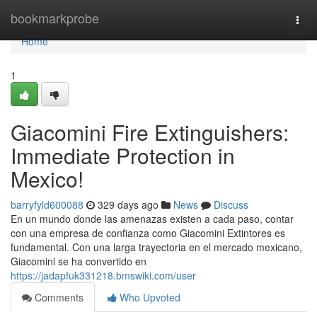
Home
bookmarkprobe
Togg
navi
Home
1
Giacomini Fire Extinguishers:
Immediate Protection in
Mexico!
barryfyld600088
329 days ago
News
Discuss
En un mundo donde las amenazas existen a cada paso, contar
con una empresa de confianza como Giacomini Extintores es
fundamental. Con una larga trayectoria en el mercado mexicano,
Giacomini se ha convertido en
https://jadapfuk331218.bmswiki.com/user
Comments
Who Upvoted