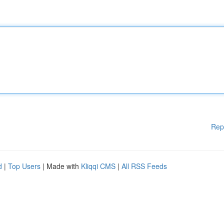
Rep
d
|
Top Users
| Made with
Kliqqi CMS
|
All RSS Feeds