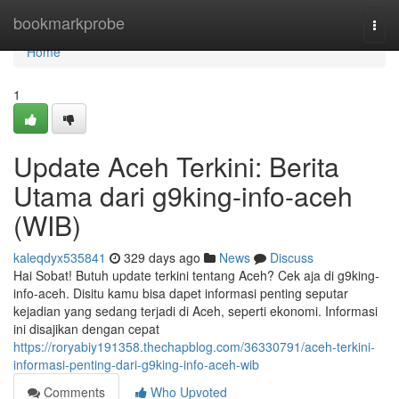
Home
bookmarkprobe
Togg
navi
Home
1
Update Aceh Terkini: Berita
Utama dari g9king-info-aceh
(WIB)
kaleqdyx535841
329 days ago
News
Discuss
Hai Sobat! Butuh update terkini tentang Aceh? Cek aja di g9king-
info-aceh. Disitu kamu bisa dapet informasi penting seputar
kejadian yang sedang terjadi di Aceh, seperti ekonomi. Informasi
ini disajikan dengan cepat
https://roryabiy191358.thechapblog.com/36330791/aceh-terkini-
informasi-penting-dari-g9king-info-aceh-wib
Comments
Who Upvoted