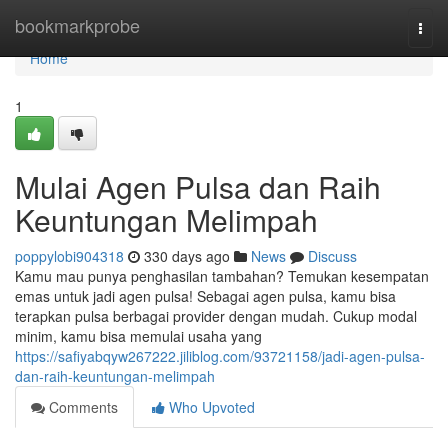
Home
bookmarkprobe
Togg
navi
Home
1
Mulai Agen Pulsa dan Raih
Keuntungan Melimpah
poppylobi904318
330 days ago
News
Discuss
Kamu mau punya penghasilan tambahan? Temukan kesempatan
emas untuk jadi agen pulsa! Sebagai agen pulsa, kamu bisa
terapkan pulsa berbagai provider dengan mudah. Cukup modal
minim, kamu bisa memulai usaha yang
https://safiyabqyw267222.jiliblog.com/93721158/jadi-agen-pulsa-
dan-raih-keuntungan-melimpah
Comments
Who Upvoted