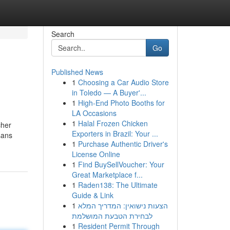
Search
Go
Published News
1
Choosing a Car Audio Store
in Toledo — A Buyer'...
1
High-End Photo Booths for
LA Occasions
1
Halal Frozen Chicken
cher
Exporters in Brazil: Your ...
sans
1
Purchase Authentic Driver's
License Online
1
Find BuySellVoucher: Your
Great Marketplace f...
1
Raden138: The Ultimate
Guide & Link
1
הצעות נישואין: המדריך המלא
לבחירת הטבעת המושלמת
1
Resident Permit Through