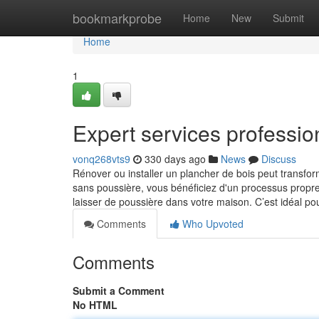
Home
bookmarkprobe
Home
New
Submit
Home
1
Expert services professio
vonq268vts9
330 days ago
News
Discuss
Rénover ou installer un plancher de bois peut transf
sans poussière, vous bénéficiez d'un processus propre e
laisser de poussière dans votre maison. C’est idéal po
Comments
Who Upvoted
Comments
Submit a Comment
No HTML