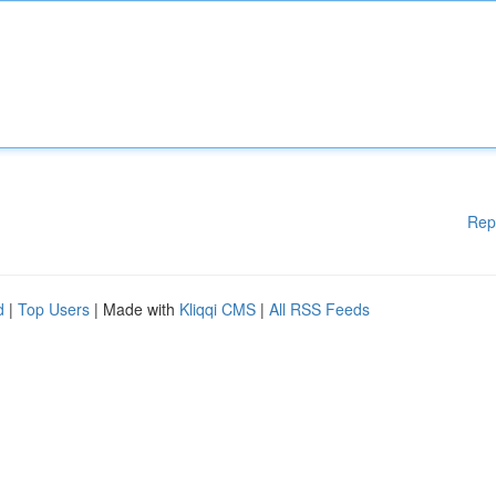
Rep
d
|
Top Users
| Made with
Kliqqi CMS
|
All RSS Feeds