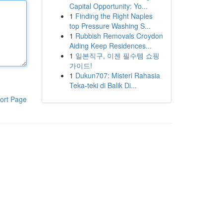
Capital Opportunity: Yo...
1
Finding the Right Naples
top Pressure Washing S...
1
Rubbish Removals Croydon
Aiding Keep Residences...
1
일본직구, 이젠 필수템 쇼핑
가이드!
1
Dukun707: Misteri Rahasia
Teka-teki di Balik Di...
ort Page