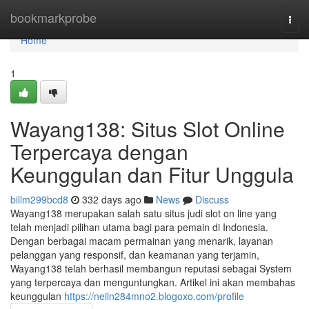
Home
bookmarkprobe
Togg
navi
Home
1
Wayang138: Situs Slot Online
Terpercaya dengan
Keunggulan dan Fitur Unggula
billm299bcd8
332 days ago
News
Discuss
Wayang138 merupakan salah satu situs judi slot on line yang
telah menjadi pilihan utama bagi para pemain di Indonesia.
Dengan berbagai macam permainan yang menarik, layanan
pelanggan yang responsif, dan keamanan yang terjamin,
Wayang138 telah berhasil membangun reputasi sebagai System
yang terpercaya dan menguntungkan. Artikel ini akan membahas
keunggulan
https://neiln284mno2.blogoxo.com/profile