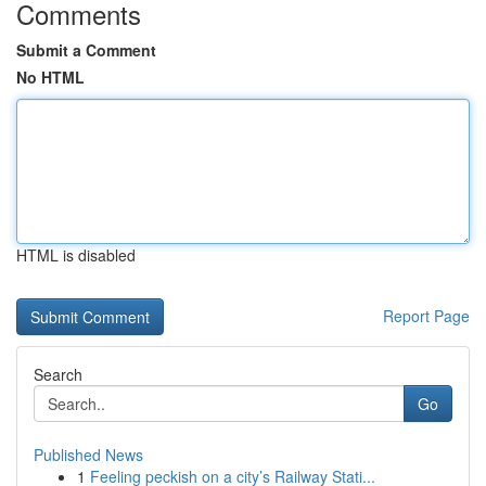
Comments
Submit a Comment
No HTML
HTML is disabled
Report Page
Search
Go
Published News
1
Feeling peckish on a city’s Railway Stati...