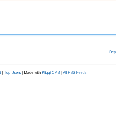
Rep
d
|
Top Users
| Made with
Kliqqi CMS
|
All RSS Feeds