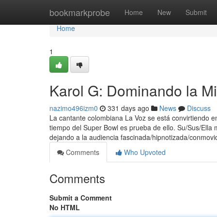
Home
bookmarkprobe
Home
New
Submit
Home
1
Karol G: Dominando la Mi
nazimo496izm0
331 days ago
News
Discuss
La cantante colombiana La Voz se está convirtiendo en
tiempo del Super Bowl es prueba de ello. Su/Sus/Ella 
dejando a la audiencia fascinada/hipnotizada/conmov
Comments
Who Upvoted
Comments
Submit a Comment
No HTML