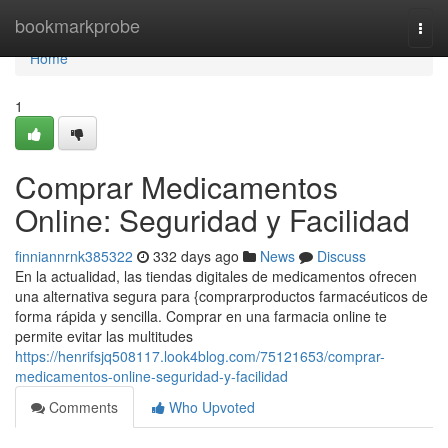
Home
bookmarkprobe
Togg
navi
Home
1
Comprar Medicamentos
Online: Seguridad y Facilidad
finniannrnk385322
332 days ago
News
Discuss
En la actualidad, las tiendas digitales de medicamentos ofrecen
una alternativa segura para {comprarproductos farmacéuticos de
forma rápida y sencilla. Comprar en una farmacia online te
permite evitar las multitudes
https://henrifsjq508117.look4blog.com/75121653/comprar-
medicamentos-online-seguridad-y-facilidad
Comments
Who Upvoted