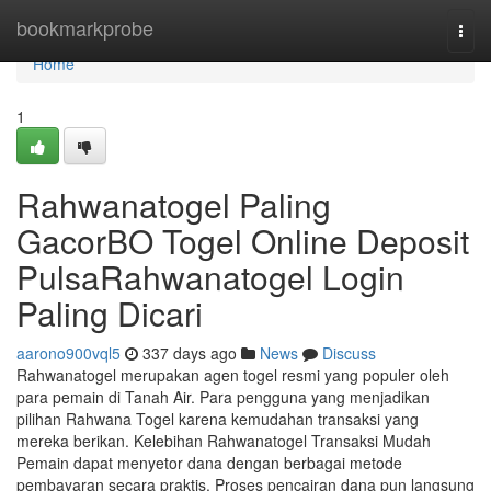
Home
bookmarkprobe
Togg
navi
Home
1
Rahwanatogel Paling
GacorBO Togel Online Deposit
PulsaRahwanatogel Login
Paling Dicari
aarono900vql5
337 days ago
News
Discuss
Rahwanatogel merupakan agen togel resmi yang populer oleh
para pemain di Tanah Air. Para pengguna yang menjadikan
pilihan Rahwana Togel karena kemudahan transaksi yang
mereka berikan. Kelebihan Rahwanatogel Transaksi Mudah
Pemain dapat menyetor dana dengan berbagai metode
pembayaran secara praktis. Proses pencairan dana pun langsung