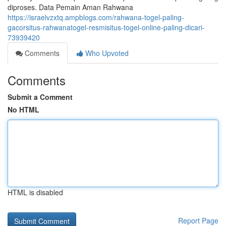
diproses. Data Pemain Aman Rahwana
https://israelvzxtq.ampblogs.com/rahwana-togel-paling-
gacorsitus-rahwanatogel-resmisitus-togel-online-paling-dicari-
73939420
Comments
Who Upvoted
Comments
Submit a Comment
No HTML
HTML is disabled
Report Page