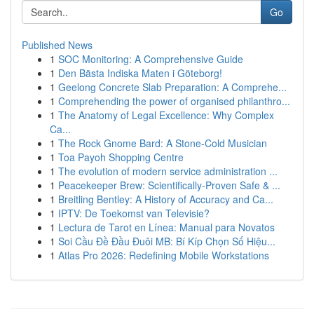
Go
Published News
1
SOC Monitoring: A Comprehensive Guide
1
Den Bästa Indiska Maten i Göteborg!
1
Geelong Concrete Slab Preparation: A Comprehe...
1
Comprehending the power of organised philanthro...
1
The Anatomy of Legal Excellence: Why Complex
Ca...
1
The Rock Gnome Bard: A Stone-Cold Musician
1
Toa Payoh Shopping Centre
1
The evolution of modern service administration ...
1
Peacekeeper Brew: Scientifically-Proven Safe & ...
1
Breitling Bentley: A History of Accuracy and Ca...
1
IPTV: De Toekomst van Televisie?
1
Lectura de Tarot en Línea: Manual para Novatos
1
Soi Cầu Đề Đầu Đuôi MB: Bí Kíp Chọn Số Hiệu...
1
Atlas Pro 2026: Redefining Mobile Workstations