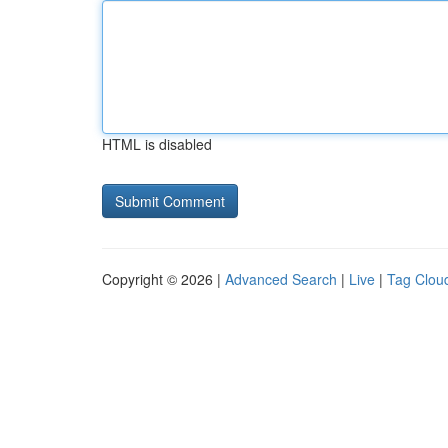
HTML is disabled
Copyright © 2026 |
Advanced Search
|
Live
|
Tag Clou