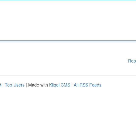
Rep
d
|
Top Users
| Made with
Kliqqi CMS
|
All RSS Feeds