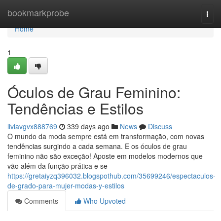
Home
bookmarkprobe
Togg
navi
Home
1
Óculos de Grau Feminino:
Tendências e Estilos
liviavgvx888769
339 days ago
News
Discuss
O mundo da moda sempre está em transformação, com novas
tendências surgindo a cada semana. E os óculos de grau
feminino não são exceção! Aposte em modelos modernos que
vão além da função prática e se
https://gretaiyzq396032.blogspothub.com/35699246/espectaculos-
de-grado-para-mujer-modas-y-estilos
Comments
Who Upvoted