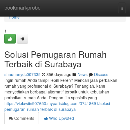
Home
bookmarkprobe
Togg
navi
Home
1
Solusi Pemugaran Rumah
Terbaik di Surabaya
shaunanydc007335
356 days ago
News
Discuss
Ingin rumah Anda tampil lebih keren? Mencari jasa perbaikan
rumah yang profesional di Surabaya? Tenanglah, kami
menyediakan berbagai alternatif terbaik untuk kebutuhan
perbaikan rumah Anda. Dengan tim spesialis yang
https://violawiin907650.myparisblog.com/37418691/solusi-
pemugaran-rumah-terbaik-di-surabaya
Comments
Who Upvoted