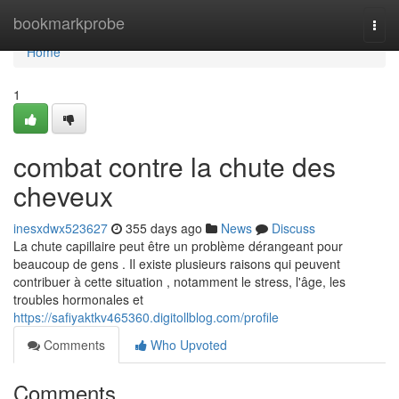
Home
bookmarkprobe
Togg
navi
Home
1
combat contre la chute des
cheveux
inesxdwx523627
355 days ago
News
Discuss
La chute capillaire peut être un problème dérangeant pour
beaucoup de gens . Il existe plusieurs raisons qui peuvent
contribuer à cette situation , notamment le stress, l'âge, les
troubles hormonales et
https://safiyaktkv465360.digitollblog.com/profile
Comments
Who Upvoted
Comments