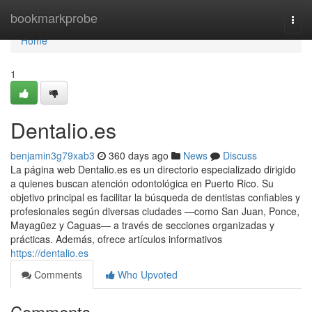
Home
bookmarkprobe
Togg
navi
Home
1
Dentalio.es
benjamin3g79xab3
360 days ago
News
Discuss
La página web Dentalio.es es un directorio especializado dirigido
a quienes buscan atención odontológica en Puerto Rico. Su
objetivo principal es facilitar la búsqueda de dentistas confiables y
profesionales según diversas ciudades —como San Juan, Ponce,
Mayagüez y Caguas— a través de secciones organizadas y
prácticas. Además, ofrece artículos informativos
https://dentalio.es
Comments
Who Upvoted
Comments