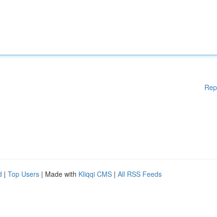
Rep
d
|
Top Users
| Made with
Kliqqi CMS
|
All RSS Feeds