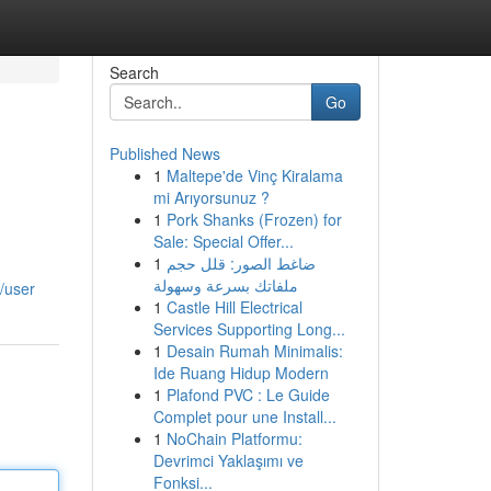
Search
Go
Published News
1
Maltepe'de Vinç Kiralama
mi Arıyorsunuz ?
1
Pork Shanks (Frozen) for
Sale: Special Offer...
1
ضاغط الصور: قلل حجم
ملفاتك بسرعة وسهولة
/user
1
Castle Hill Electrical
Services Supporting Long...
1
Desain Rumah Minimalis:
Ide Ruang Hidup Modern
1
Plafond PVC : Le Guide
Complet pour une Install...
1
NoChain Platformu:
Devrimci Yaklaşımı ve
Fonksi...