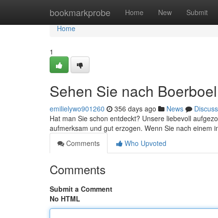
Home
bookmarkprobe
Home
New
Submit
Home
1
Sehen Sie nach Boerboe
emilielywo901260
356 days ago
News
Discuss
Hat man Sie schon entdeckt? Unsere liebevoll aufgez
aufmerksam und gut erzogen. Wenn Sie nach einem inte
Comments
Who Upvoted
Comments
Submit a Comment
No HTML