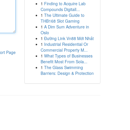
1
Finding to Acquire Lab
Compounds Digitall...
1
The Ultimate Guide to
THB168 Slot Gaming
1
A Dim Sum Adventure in
Oslo
1
Đường Link Vn88 Mới Nhất
1
Industrial Residential Or
Commercial Property M...
ort Page
1
What Types of Businesses
Benefit Most From Sola...
1
The Glass Swimming
Barriers: Design & Protection