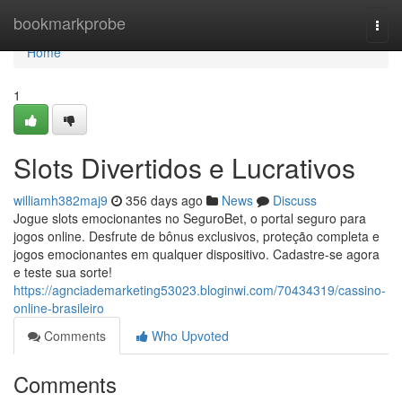
Home
bookmarkprobe
Togg
navi
Home
1
Slots Divertidos e Lucrativos
williamh382maj9
356 days ago
News
Discuss
Jogue slots emocionantes no SeguroBet, o portal seguro para
jogos online. Desfrute de bônus exclusivos, proteção completa e
jogos emocionantes em qualquer dispositivo. Cadastre-se agora
e teste sua sorte!
https://agnciademarketing53023.bloginwi.com/70434319/cassino-
online-brasileiro
Comments
Who Upvoted
Comments