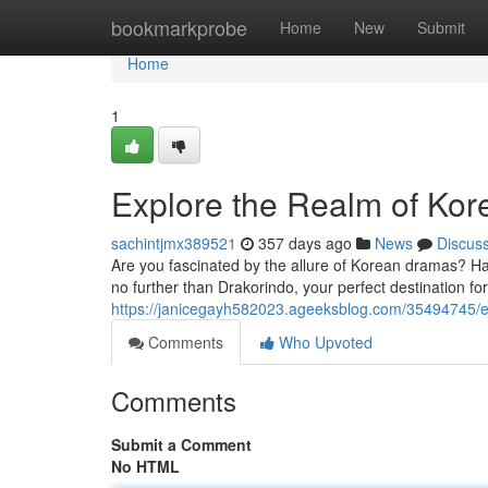
Home
bookmarkprobe
Home
New
Submit
Home
1
Explore the Realm of Kor
sachintjmx389521
357 days ago
News
Discus
Are you fascinated by the allure of Korean dramas? Ha
no further than Drakorindo, your perfect destination fo
https://janicegayh582023.ageeksblog.com/35494745/e
Comments
Who Upvoted
Comments
Submit a Comment
No HTML