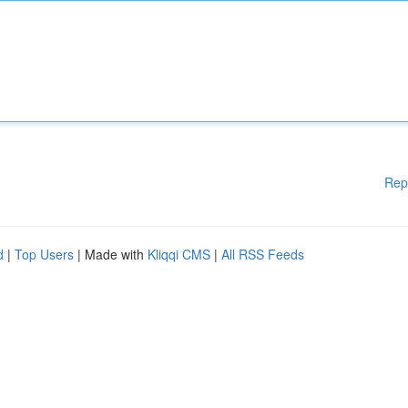
Rep
d
|
Top Users
| Made with
Kliqqi CMS
|
All RSS Feeds