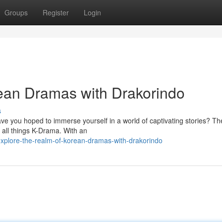
Groups
Register
Login
ean Dramas with Drakorindo
s
ve you hoped to immerse yourself in a world of captivating stories? Th
r all things K-Drama. With an
xplore-the-realm-of-korean-dramas-with-drakorindo