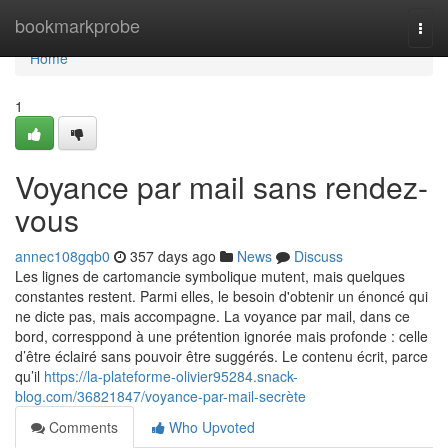
Home
bookmarkprobe
Togg
navi
Home
1
Voyance par mail sans rendez-
vous
annec108gqb0
357 days ago
News
Discuss
Les lignes de cartomancie symbolique mutent, mais quelques
constantes restent. Parmi elles, le besoin d'obtenir un énoncé qui
ne dicte pas, mais accompagne. La voyance par mail, dans ce
bord, corresppond à une prétention ignorée mais profonde : celle
d’être éclairé sans pouvoir être suggérés. Le contenu écrit, parce
qu’il
https://la-plateforme-olivier95284.snack-
blog.com/36821847/voyance-par-mail-secrète
Comments
Who Upvoted