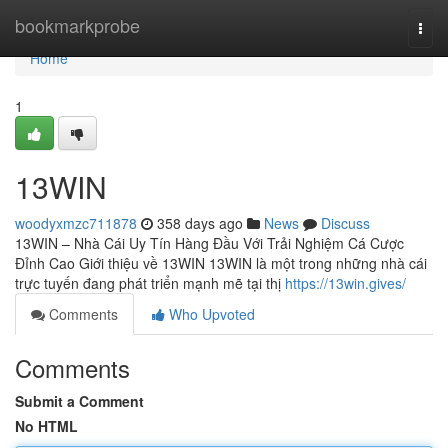
Home
bookmarkprobe
Togg
navi
Home
1
13WIN
woodyxmzc711878
358 days ago
News
Discuss
13WIN – Nhà Cái Uy Tín Hàng Đầu Với Trải Nghiệm Cá Cược
Đỉnh Cao Giới thiệu về 13WIN 13WIN là một trong những nhà cái
trực tuyến đang phát triển mạnh mẽ tại thị
https://13win.gives/
Comments
Who Upvoted
Comments
Submit a Comment
No HTML